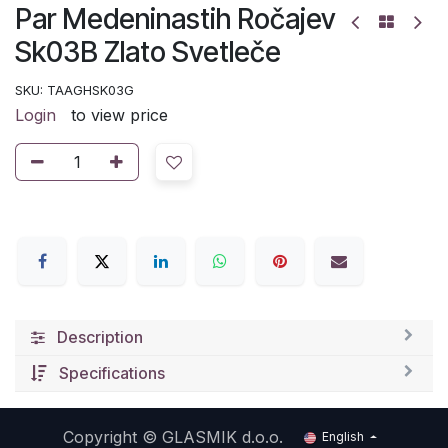
Par Medeninastih Ročajev
Sk03B Zlato Svetleče
SKU:
TAAGHSK03G
Login
to view price
Description
Specifications
Copyright ©
GLASMIK d.o.o.
English